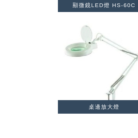
顯微鏡LED燈 HS-60C
桌邊放大燈