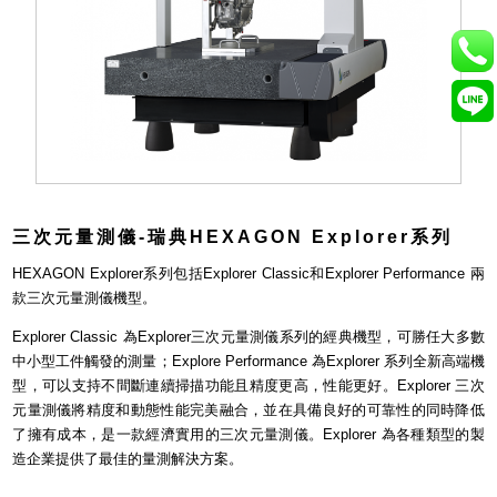
三次元量測儀-瑞典HEXAGON Explorer系列
HEXAGON Explorer系列包括Explorer Classic和Explorer Performance 兩
款三次元量測儀機型。
Explorer Classic 為Explorer三次元量測儀系列的經典機型，可勝任大多數
中小型工件觸發的測量；Explore Performance 為Explorer 系列全新高端機
型，可以支持不間斷連續掃描功能且精度更高，性能更好。
Explorer 三次
元量測儀將精度和動態性能完美融合，並在具備良好的可靠性的同時降低
了擁有成本，是一款經濟實用的三次元量測儀。Explorer 為各種類型的製
造企業提供了最佳的量測解決方案。