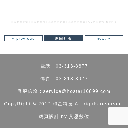
三次元量測儀｜三次元量床｜三次元測定機｜三次元測量儀｜CMM三次元-和星科技
« previous
返回列表
next »
電話 :
03-313-8677
傳真 :
03-313-8977
客服信箱 :
service@hostar16899.com
CopyRight © 2017 和星科技 All rights reserved.
網頁設計 by 艾恩數位