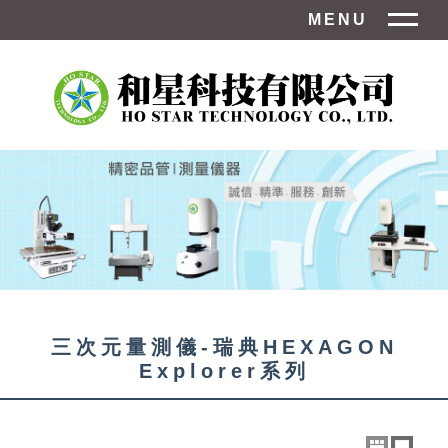
MENU
三次元量測儀-瑞典HEXAGON
Explorer系列